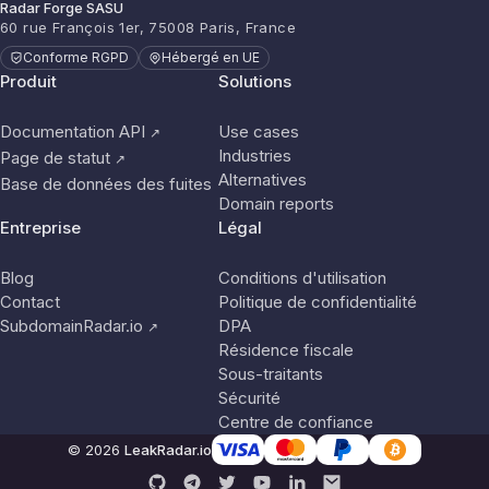
Radar Forge SASU
60 rue François 1er, 75008 Paris, France
Conforme RGPD
Hébergé en UE
Produit
Solutions
Documentation API
Use cases
↗
Industries
Page de statut
↗
Alternatives
Base de données des fuites
Domain reports
Entreprise
Légal
Blog
Conditions d'utilisation
Contact
Politique de confidentialité
SubdomainRadar.io
DPA
↗
Résidence fiscale
Sous-traitants
Sécurité
Centre de confiance
© 2026
LeakRadar.io