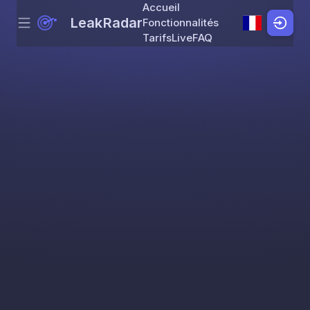
Accueil
LeakRadar
Fonctionnalités
Menu
Skip to content
Tarifs
Live
FAQ