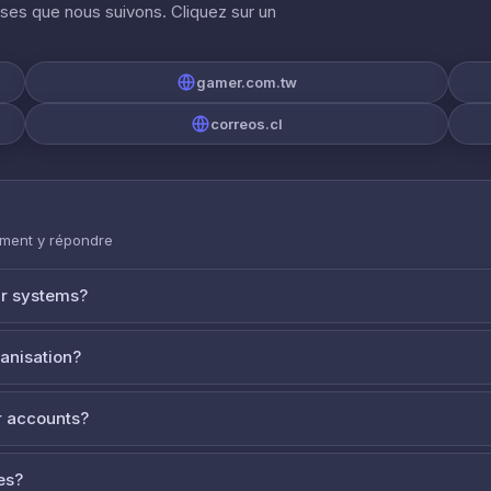
ises que nous suivons. Cliquez sur un
gamer.com.tw
correos.cl
mment y répondre
ur systems?
ganisation?
 accounts?
es?