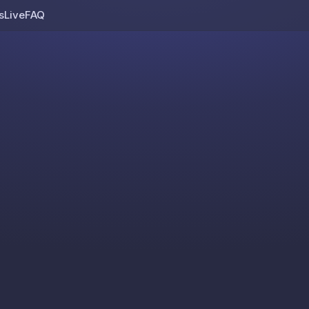
s
Live
FAQ
Skip to content