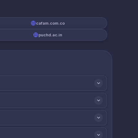
cafam.com.co
puchd.ac.in