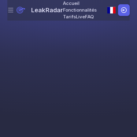
Accueil
LeakRadar
Fonctionnalités
Menu
Skip to content
Tarifs
Live
FAQ