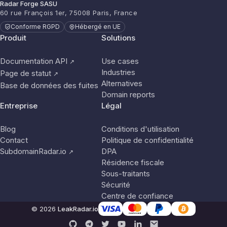
Radar Forge SASU
60 rue François 1er, 75008 Paris, France
Conforme RGPD
Hébergé en UE
Produit
Solutions
Documentation API
Use cases
↗
Industries
Page de statut
↗
Alternatives
Base de données des fuites
Domain reports
Entreprise
Légal
Blog
Conditions d'utilisation
Contact
Politique de confidentialité
SubdomainRadar.io
DPA
↗
Résidence fiscale
Sous-traitants
Sécurité
Centre de confiance
© 2026
LeakRadar.io