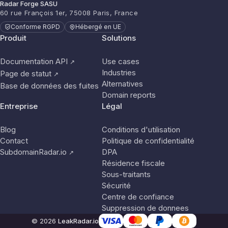
Radar Forge SASU
60 rue François 1er, 75008 Paris, France
Conforme RGPD
Hébergé en UE
Produit
Solutions
Documentation API
Use cases
↗
Industries
Page de statut
↗
Alternatives
Base de données des fuites
Domain reports
Entreprise
Légal
Blog
Conditions d'utilisation
Contact
Politique de confidentialité
SubdomainRadar.io
DPA
↗
Résidence fiscale
Sous-traitants
Sécurité
Centre de confiance
Suppression de donnees
© 2026
LeakRadar.io