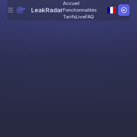
Accueil
LeakRadar
Fonctionnalités
Menu
Skip to content
Tarifs
Live
FAQ