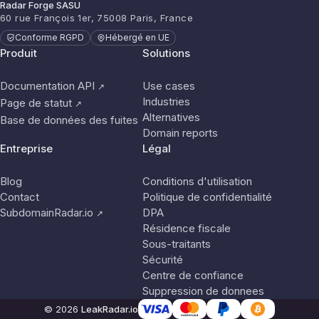
Radar Forge SASU
60 rue François 1er, 75008 Paris, France
Conforme RGPD
Hébergé en UE
Produit
Solutions
Documentation API
Use cases
↗
Industries
Page de statut
↗
Alternatives
Base de données des fuites
Domain reports
Entreprise
Légal
Blog
Conditions d'utilisation
Contact
Politique de confidentialité
SubdomainRadar.io
DPA
↗
Résidence fiscale
Sous-traitants
Sécurité
Centre de confiance
Suppression de donnees
© 2026
LeakRadar.io