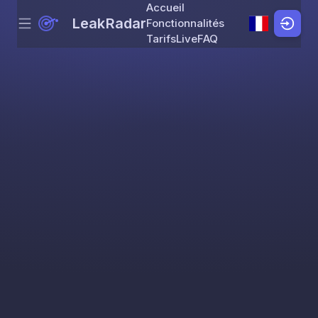
Accueil
LeakRadar
Fonctionnalités
Menu
Skip to content
Tarifs
Live
FAQ