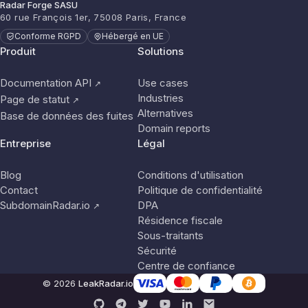
Radar Forge SASU
60 rue François 1er, 75008 Paris, France
Conforme RGPD
Hébergé en UE
Produit
Solutions
Documentation API
Use cases
↗
Industries
Page de statut
↗
Alternatives
Base de données des fuites
Domain reports
Entreprise
Légal
Blog
Conditions d'utilisation
Contact
Politique de confidentialité
SubdomainRadar.io
DPA
↗
Résidence fiscale
Sous-traitants
Sécurité
Centre de confiance
© 2026
LeakRadar.io