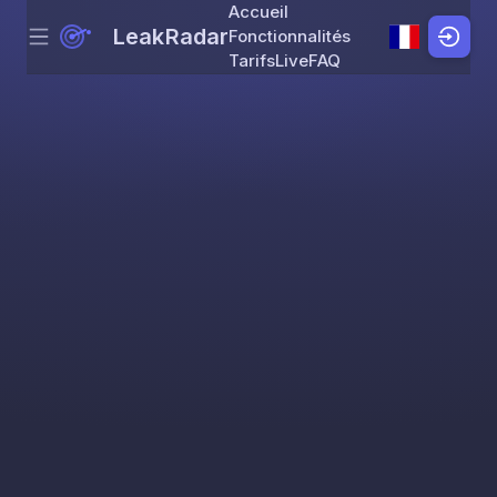
Accueil
LeakRadar
Fonctionnalités
Menu
Skip to content
Tarifs
Live
FAQ