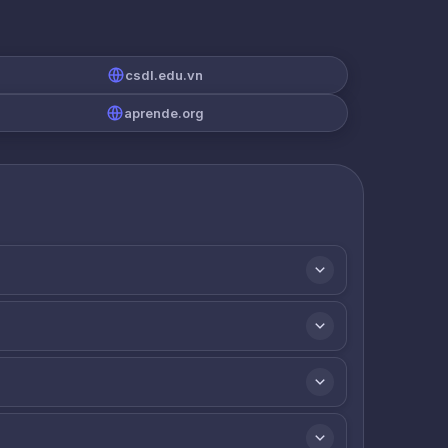
csdl.edu.vn
aprende.org