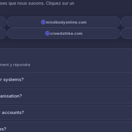
ises que nous suivons. Cliquez sur un
mindbodyonline.com
crowdstrike.com
mment y répondre
ur systems?
ganisation?
 accounts?
es?