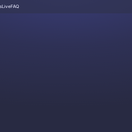
s
Live
FAQ
Skip to content