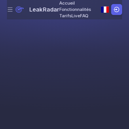
Accueil
LeakRadar
Fonctionnalités
Menu
Skip to content
Tarifs
Live
FAQ