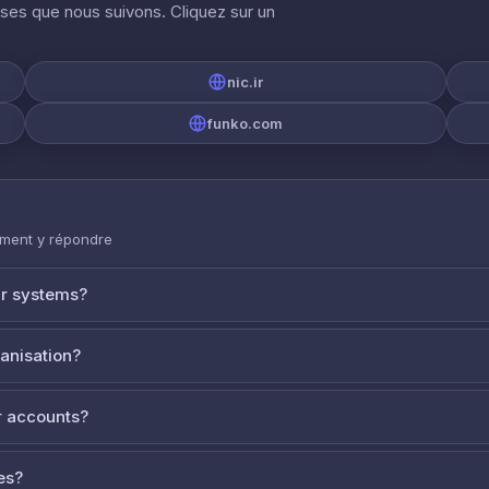
ises que nous suivons. Cliquez sur un
nic.ir
funko.com
mment y répondre
ur systems?
ganisation?
 accounts?
es?