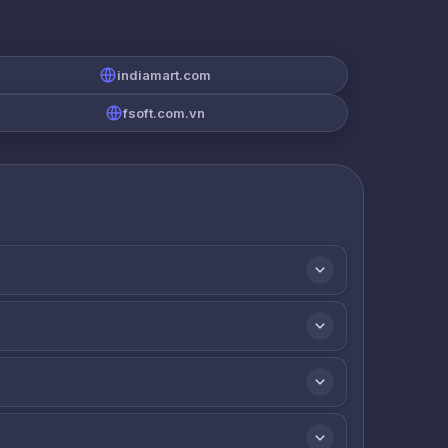
indiamart.com
fsoft.com.vn