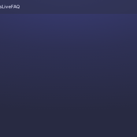
s
Live
FAQ
Skip to content