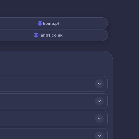
home.pl
1and1.co.uk