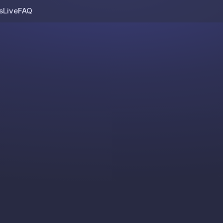
s
Live
FAQ
Skip to content