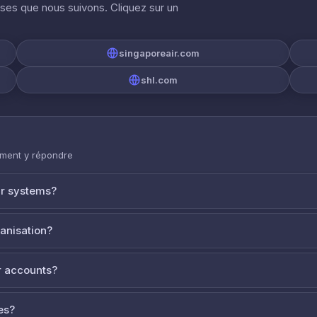
ises que nous suivons. Cliquez sur un
singaporeair.com
shl.com
mment y répondre
ur systems?
ganisation?
 accounts?
es?