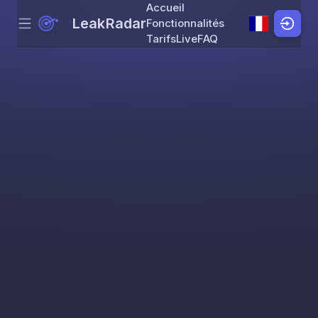
Accueil
LeakRadar
Fonctionnalités
Menu
Skip to content
Tarifs
Live
FAQ