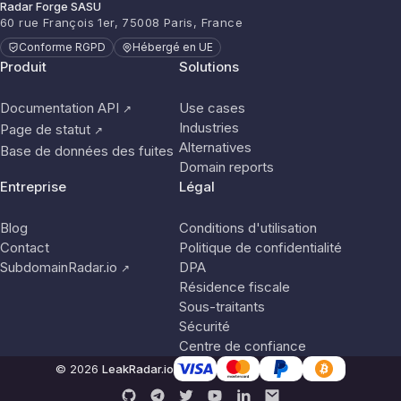
Radar Forge SASU
60 rue François 1er, 75008 Paris, France
Conforme RGPD
Hébergé en UE
Produit
Solutions
Documentation API
Use cases
↗
Industries
Page de statut
↗
Alternatives
Base de données des fuites
Domain reports
Entreprise
Légal
Blog
Conditions d'utilisation
Contact
Politique de confidentialité
SubdomainRadar.io
DPA
↗
Résidence fiscale
Sous-traitants
Sécurité
Centre de confiance
© 2026
LeakRadar.io