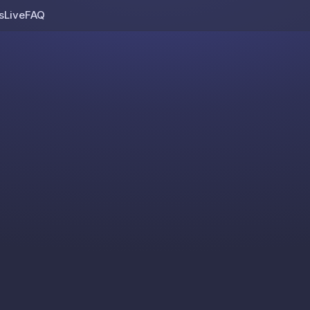
s
Live
FAQ
Skip to content