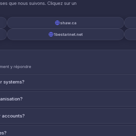
ises que nous suivons. Cliquez sur un
shaw.ca
1bestarinet.net
mment y répondre
ur systems?
ganisation?
 accounts?
es?