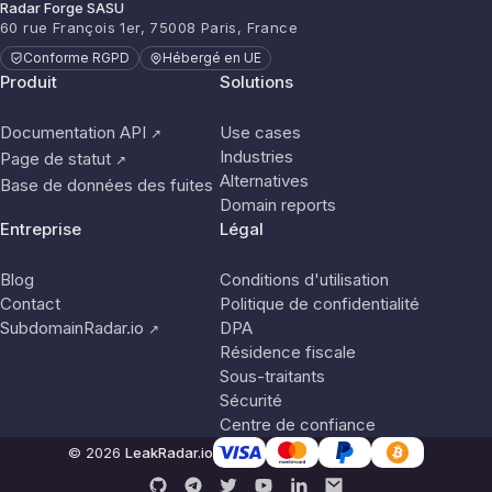
Radar Forge SASU
60 rue François 1er, 75008 Paris, France
Conforme RGPD
Hébergé en UE
Produit
Solutions
Documentation API
Use cases
↗
Industries
Page de statut
↗
Alternatives
Base de données des fuites
Domain reports
Entreprise
Légal
Blog
Conditions d'utilisation
Contact
Politique de confidentialité
SubdomainRadar.io
DPA
↗
Résidence fiscale
Sous-traitants
Sécurité
Centre de confiance
© 2026
LeakRadar.io