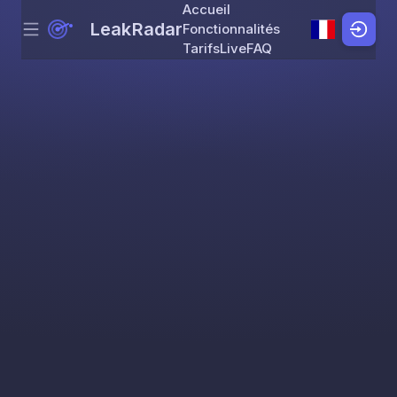
Accueil
LeakRadar
Fonctionnalités
Menu
Skip to content
Tarifs
Live
FAQ