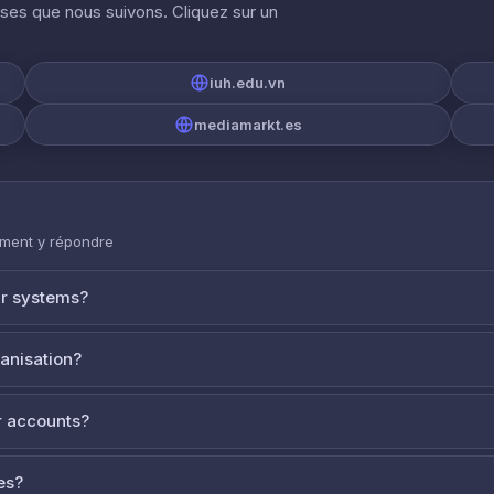
ises que nous suivons. Cliquez sur un
iuh.edu.vn
mediamarkt.es
mment y répondre
ur systems?
ganisation?
 accounts?
es?