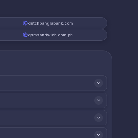
dutchbanglabank.com
gsmsandwich.com.ph