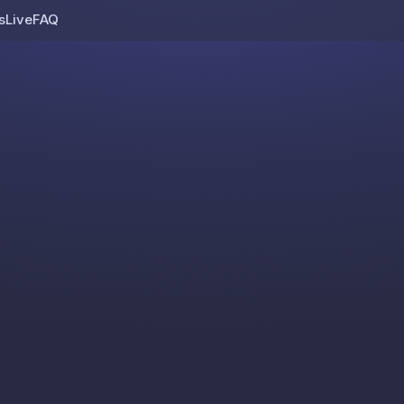
s
Live
FAQ
Skip to content