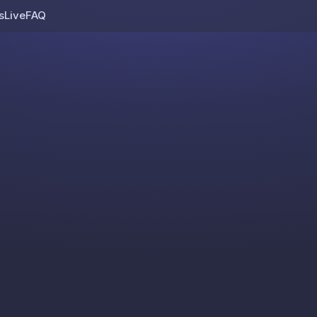
s
Live
FAQ
Skip to content