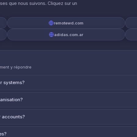
ises que nous suivons. Cliquez sur un
remotewd.com
adidas.com.ar
mment y répondre
ur systems?
ganisation?
 accounts?
es?