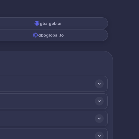
gba.gob.ar
dboglobal.to