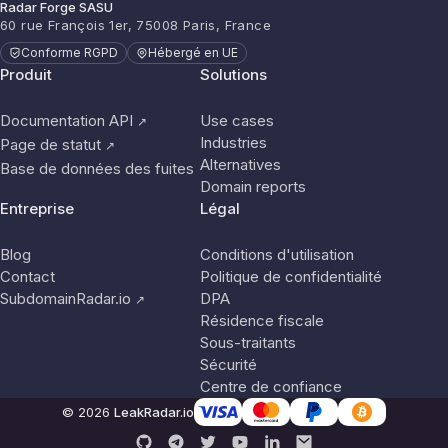
Radar Forge SASU
60 rue François 1er, 75008 Paris, France
Conforme RGPD
Hébergé en UE
Produit
Solutions
Documentation API
Use cases
↗
Industries
Page de statut
↗
Alternatives
Base de données des fuites
Domain reports
Entreprise
Légal
Blog
Conditions d'utilisation
Contact
Politique de confidentialité
SubdomainRadar.io
DPA
↗
Résidence fiscale
Sous-traitants
Sécurité
Centre de confiance
© 2026
LeakRadar.io