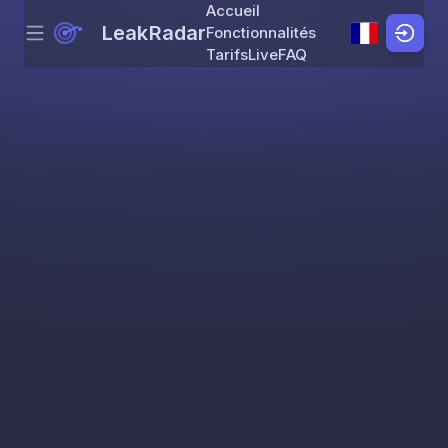
Accueil
LeakRadar
Fonctionnalités
Menu
Skip to content
Tarifs
Live
FAQ