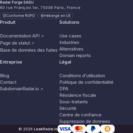
Radar Forge SASU
60 rue François 1er, 75008 Paris, France
Conforme RGPD
Hébergé en UE
Produit
Solutions
Documentation API
Use cases
↗
Industries
Page de statut
↗
Alternatives
Base de données des fuites
Domain reports
Entreprise
Légal
Blog
Conditions d'utilisation
Contact
Politique de confidentialité
SubdomainRadar.io
DPA
↗
Résidence fiscale
Sous-traitants
Sécurité
Centre de confiance
Suppression de donnees
© 2026
LeakRadar.io