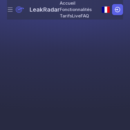
Accueil
LeakRadar
Fonctionnalités
Menu
Skip to content
Tarifs
Live
FAQ