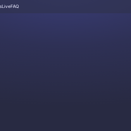
s
Live
FAQ
Skip to content