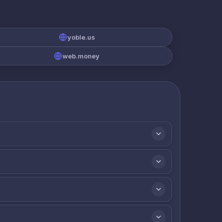
yoble.us
web.money