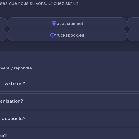
ises que nous suivons. Cliquez sur un
atlassian.net
trucksbook.eu
mment y répondre
ur systems?
ganisation?
 accounts?
es?