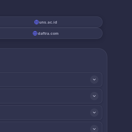
uns.ac.id
daftra.com