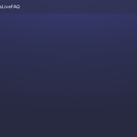
s
Live
FAQ
Skip to content