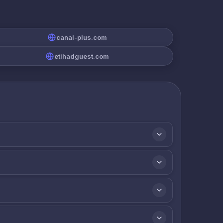
canal-plus.com
etihadguest.com