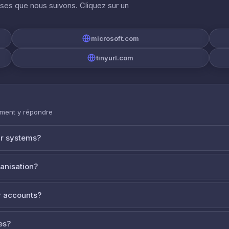
ises que nous suivons. Cliquez sur un
microsoft.com
tinyurl.com
mment y répondre
ur systems?
ganisation?
 accounts?
es?