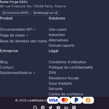
Radar Forge SASU
60 rue François 1er, 75008 Paris, France
Conforme RGPD
Hébergé en UE
Produit
Solutions
Documentation API
Use cases
↗
Industries
Page de statut
↗
Alternatives
Base de données des fuites
Domain reports
Entreprise
Légal
Blog
Conditions d'utilisation
Contact
Politique de confidentialité
SubdomainRadar.io
DPA
↗
Résidence fiscale
Sous-traitants
Sécurité
Centre de confiance
© 2026
LeakRadar.io