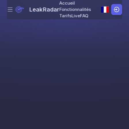
Accueil
LeakRadar
Fonctionnalités
Menu
Skip to content
Tarifs
Live
FAQ