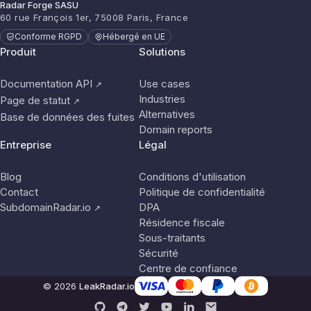
Radar Forge SASU
60 rue François 1er, 75008 Paris, France
Conforme RGPD
Hébergé en UE
Produit
Solutions
Documentation API
Use cases
↗
Industries
Page de statut
↗
Alternatives
Base de données des fuites
Domain reports
Entreprise
Légal
Blog
Conditions d'utilisation
Contact
Politique de confidentialité
SubdomainRadar.io
DPA
↗
Résidence fiscale
Sous-traitants
Sécurité
Centre de confiance
© 2026
LeakRadar.io