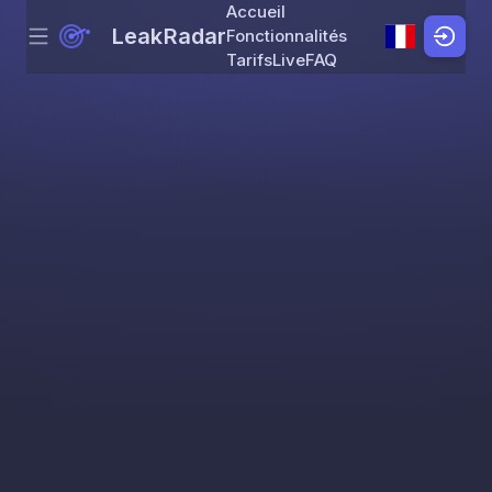
Accueil
LeakRadar
Fonctionnalités
Menu
Skip to content
Tarifs
Live
FAQ