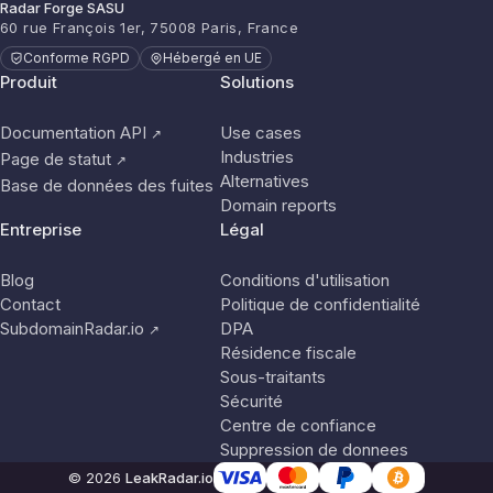
Radar Forge SASU
60 rue François 1er, 75008 Paris, France
Conforme RGPD
Hébergé en UE
Produit
Solutions
Documentation API
Use cases
↗
Industries
Page de statut
↗
Alternatives
Base de données des fuites
Domain reports
Entreprise
Légal
Blog
Conditions d'utilisation
Contact
Politique de confidentialité
SubdomainRadar.io
DPA
↗
Résidence fiscale
Sous-traitants
Sécurité
Centre de confiance
Suppression de donnees
© 2026
LeakRadar.io