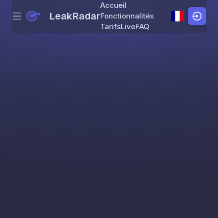
Accueil
LeakRadar
Fonctionnalités
Menu
Skip to content
Tarifs
Live
FAQ