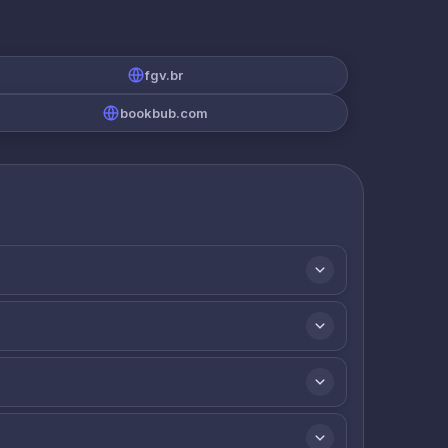
fgv.br
bookbub.com