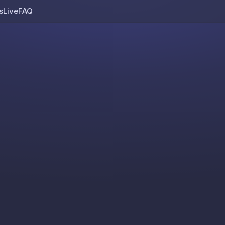
s
Live
FAQ
Skip to content