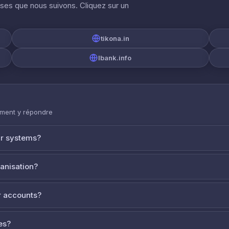
ises que nous suivons. Cliquez sur un
tikona.in
lbank.info
mment y répondre
ur systems?
ganisation?
 accounts?
es?