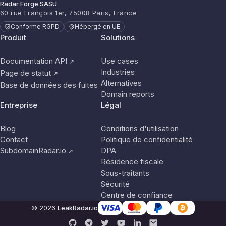
Radar Forge SASU
60 rue François 1er, 75008 Paris, France
Conforme RGPD
Hébergé en UE
Produit
Solutions
Documentation API
Use cases
↗
Industries
Page de statut
↗
Alternatives
Base de données des fuites
Domain reports
Entreprise
Légal
Blog
Conditions d'utilisation
Contact
Politique de confidentialité
SubdomainRadar.io
DPA
↗
Résidence fiscale
Sous-traitants
Sécurité
Centre de confiance
© 2026
LeakRadar.io