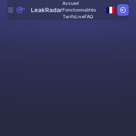
Accueil
LeakRadar
Fonctionnalités
Menu
Skip to content
Tarifs
Live
FAQ