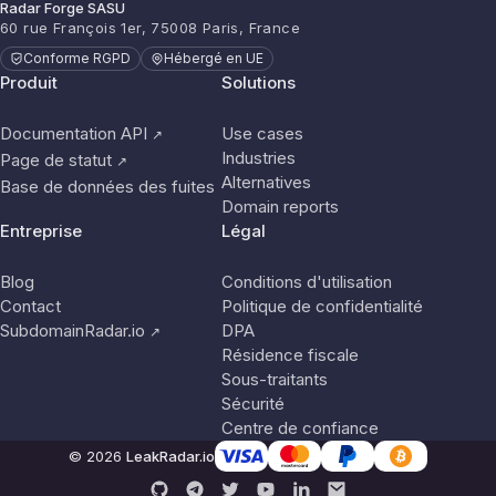
Radar Forge SASU
60 rue François 1er, 75008 Paris, France
Conforme RGPD
Hébergé en UE
Produit
Solutions
Documentation API
Use cases
↗
Industries
Page de statut
↗
Alternatives
Base de données des fuites
Domain reports
Entreprise
Légal
Blog
Conditions d'utilisation
Contact
Politique de confidentialité
SubdomainRadar.io
DPA
↗
Résidence fiscale
Sous-traitants
Sécurité
Centre de confiance
© 2026
LeakRadar.io