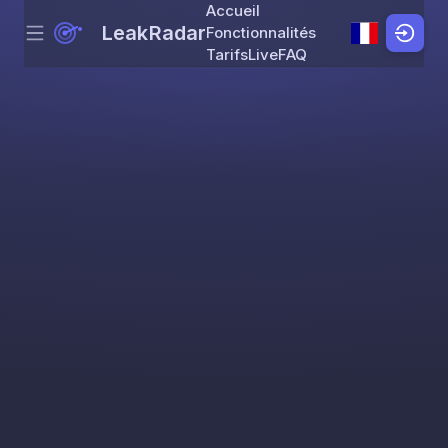
Accueil
LeakRadar
Fonctionnalités
Menu
Skip to content
Tarifs
Live
FAQ