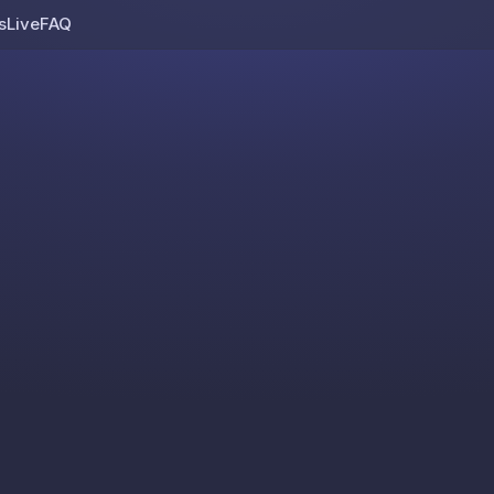
s
Live
FAQ
Skip to content