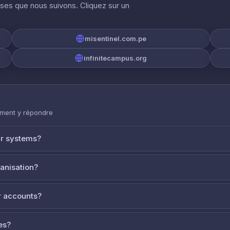
ises que nous suivons. Cliquez sur un
misentinel.com.pe
infinitecampus.org
mment y répondre
ur systems?
ganisation?
 accounts?
es?