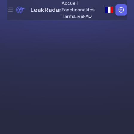
Accueil
LeakRadar
Fonctionnalités
Menu
Skip to content
Tarifs
Live
FAQ