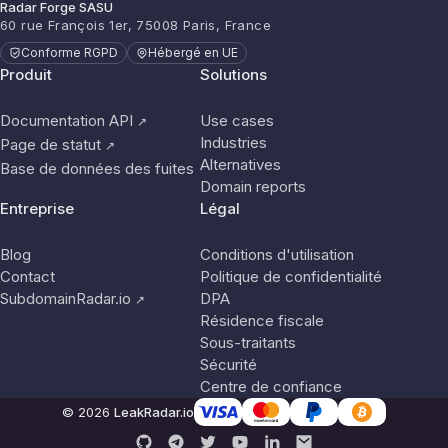
Radar Forge SASU
60 rue François 1er, 75008 Paris, France
Conforme RGPD
Hébergé en UE
Produit
Solutions
Documentation API
Use cases
↗
Industries
Page de statut
↗
Alternatives
Base de données des fuites
Domain reports
Entreprise
Légal
Blog
Conditions d'utilisation
Contact
Politique de confidentialité
SubdomainRadar.io
DPA
↗
Résidence fiscale
Sous-traitants
Sécurité
Centre de confiance
© 2026
LeakRadar.io