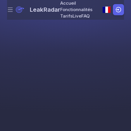
Accueil
LeakRadar
Fonctionnalités
Menu
Skip to content
Tarifs
Live
FAQ