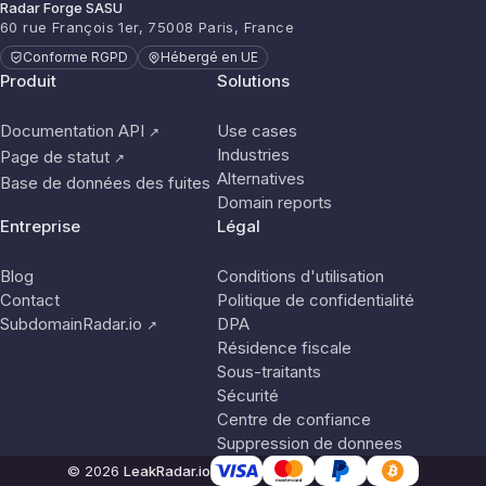
Radar Forge SASU
60 rue François 1er, 75008 Paris, France
Conforme RGPD
Hébergé en UE
Produit
Solutions
Documentation API
Use cases
↗
Industries
Page de statut
↗
Alternatives
Base de données des fuites
Domain reports
Entreprise
Légal
Blog
Conditions d'utilisation
Contact
Politique de confidentialité
SubdomainRadar.io
DPA
↗
Résidence fiscale
Sous-traitants
Sécurité
Centre de confiance
Suppression de donnees
© 2026
LeakRadar.io