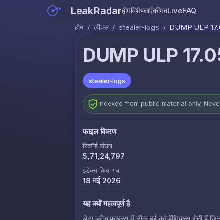
LeakRadar
होम
विशेषताएँ
कीमत
Live
FAQ
होम
/
लीक्स
/
stealer-logs
/
DUMP ULP 17.0
DUMP ULP 17.0
stealer-logs
Indexed from public material only. Nev
फाइल विवरण
रिकॉर्ड संख्या
5,71,24,797
इंडेक्स किया गया
18 मई 2026
यह क्यों महत्वपूर्ण है
डेटा ब्रीच फाइल्स में लीक हुई क्रेडेंशियल्स होती