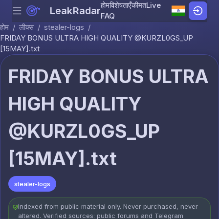
होम
विशेषताएँ
कीमत
Live
LeakRadar
Menu
Skip to content
FAQ
होम
/
लीक्स
/
stealer-logs
/
FRIDAY BONUS ULTRA HIGH QUALITY @KURZL0GS_UP
[15MAY].txt
FRIDAY BONUS ULTRA
HIGH QUALITY
@KURZL0GS_UP
[15MAY].txt
stealer-logs
Indexed from public material only. Never purchased, never
altered. Verified sources: public forums and Telegram