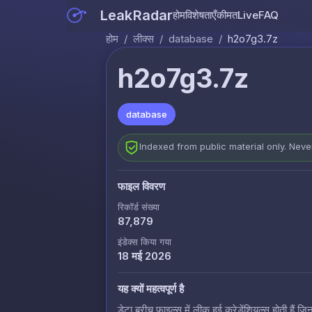
LeakRadar
होम
विशेषताएँ
कीमत
Live
FAQ
होम
/
लीक्स
/
database
/
h2o7g3.7z
h2o7g3.7z
database
Indexed from public material only. Nev
फाइल विवरण
रिकॉर्ड संख्या
87,879
इंडेक्स किया गया
18 मई 2026
यह क्यों महत्वपूर्ण है
डेटा ब्रीच फाइल्स में लीक हुई क्रेडेंशियल्स होती