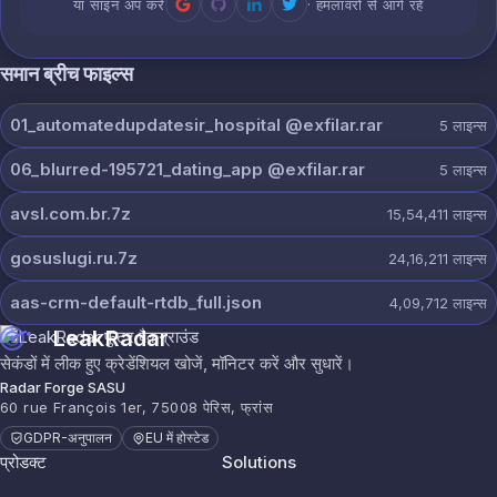
या साइन अप करें
· हमलावरों से आगे रहें
समान ब्रीच फाइल्स
01_automatedupdatesir_hospital @exfilar.rar
5
लाइन्स
06_blurred-195721_dating_app @exfilar.rar
5
लाइन्स
avsl.com.br.7z
15,54,411
लाइन्स
gosuslugi.ru.7z
24,16,211
लाइन्स
aas-crm-default-rtdb_full.json
4,09,712
लाइन्स
LeakRadar
सेकंडों में लीक हुए क्रेडेंशियल खोजें, मॉनिटर करें और सुधारें।
Radar Forge SASU
60 rue François 1er, 75008 पेरिस, फ्रांस
GDPR-अनुपालन
EU में होस्टेड
प्रोडक्ट
Solutions