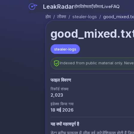
LeakRadar
होम
विशेषताएँ
कीमत
Live
FAQ
होम
/
लीक्स
/
stealer-logs
/
good_mixed.tx
good_mixed.tx
stealer-logs
Indexed from public material only. Nev
फाइल विवरण
रिकॉर्ड संख्या
2,023
इंडेक्स किया गया
18 मई 2026
यह क्यों महत्वपूर्ण है
डेटा ब्रीच फाइल्स में लीक हुई क्रेडेंशियल्स होती