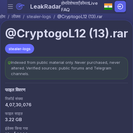
होम
विशेषताएँ
कीमत
Live
LeakRadar
Menu
Skip to content
FAQ
होम
/
लीक्स
/
stealer-logs
/
@CryptogoL12 (13).rar
@CryptogoL12 (13).rar
stealer-logs
Indexed from public material only. Never purchased, never
altered. Verified sources: public forums and Telegram
channels.
फाइल विवरण
रिकॉर्ड संख्या
4,07,30,076
फाइल साइज़
3.22 GB
इंडेक्स किया गया