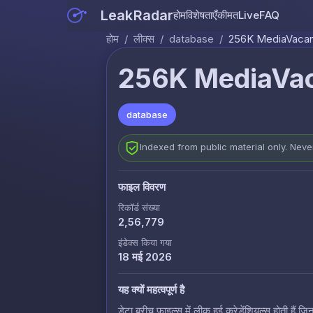
LeakRadar
होम
विशेषताएँ
कीमत
Live
FAQ
होम
/
लीक्स
/
database
/
256K MediaVaca
256K MediaVa
database
Indexed from public material only. Nev
फाइल विवरण
रिकॉर्ड संख्या
2,56,779
इंडेक्स किया गया
18 मई 2026
यह क्यों महत्वपूर्ण है
डेटा ब्रीच फाइल्स में लीक हुई क्रेडेंशियल्स होती