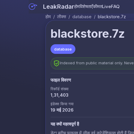
LeakRadar
होम
विशेषताएँ
कीमत
Live
FAQ
होम
/
लीक्स
/
database
/
blackstore.7z
blackstore.7z
database
Indexed from public material only. Nev
फाइल विवरण
रिकॉर्ड संख्या
1,31,403
इंडेक्स किया गया
19 मई 2026
यह क्यों महत्वपूर्ण है
डेटा ब्रीच फाइल्स में लीक हुई क्रेडेंशियल्स होती