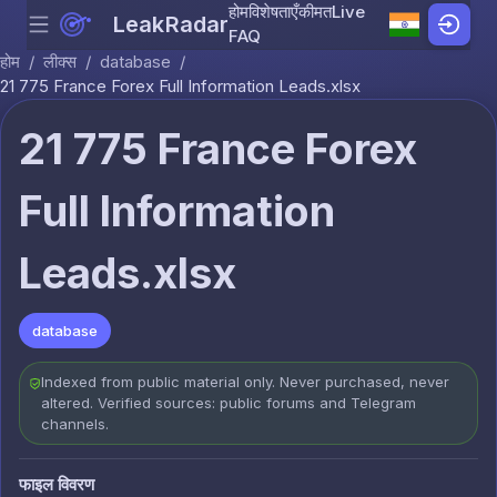
होम
विशेषताएँ
कीमत
Live
LeakRadar
Menu
Skip to content
FAQ
होम
/
लीक्स
/
database
/
21 775 France Forex Full Information Leads.xlsx
21 775 France Forex
Full Information
Leads.xlsx
database
Indexed from public material only. Never purchased, never
altered. Verified sources: public forums and Telegram
channels.
फाइल विवरण