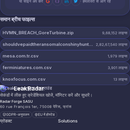
या साइन अप करें
· हमलावरों से आगे रहें
समान ब्रीच फाइल्स
HVMN_BREACH_GoreTurbine.zip
9,68,152
लाइन्स
shouldvepaidtheransomalconshinyhunters.7z
2,82,67,540
लाइन्स
mesa.com.tr.csv
1,979
लाइन्स
ferminiatures.com.csv
3,901
लाइन्स
knoxfocus.com.csv
13
लाइन्स
LeakRadar
सेकंडों में लीक हुए क्रेडेंशियल खोजें, मॉनिटर करें और सुधारें।
Radar Forge SASU
60 rue François 1er, 75008 पेरिस, फ्रांस
GDPR-अनुपालन
EU में होस्टेड
प्रोडक्ट
Solutions