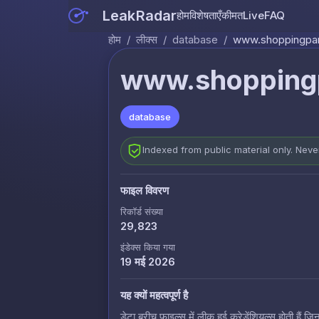
LeakRadar
होम
विशेषताएँ
कीमत
Live
FAQ
होम
/
लीक्स
/
database
/
www.shoppingpark
www.shoppingp
database
Indexed from public material only. Nev
फाइल विवरण
रिकॉर्ड संख्या
29,823
इंडेक्स किया गया
19 मई 2026
यह क्यों महत्वपूर्ण है
डेटा ब्रीच फाइल्स में लीक हुई क्रेडेंशियल्स होती