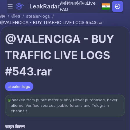
होम
विशेषताएँ
कीमत
Live
LeakRadar
Menu
Skip to content
FAQ
होम
/
लीक्स
/
stealer-logs
/
@VALENCIGA - BUY TRAFFIC LIVE LOGS #543.rar
@VALENCIGA - BUY
TRAFFIC LIVE LOGS
#543.rar
stealer-logs
Indexed from public material only. Never purchased, never
altered. Verified sources: public forums and Telegram
channels.
फाइल विवरण