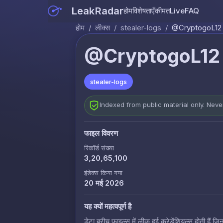
LeakRadar
होम
विशेषताएँ
कीमत
Live
FAQ
होम
/
लीक्स
/
stealer-logs
/
@CryptogoL12 (
@CryptogoL12 
stealer-logs
Indexed from public material only. Nev
फाइल विवरण
रिकॉर्ड संख्या
3,20,65,100
इंडेक्स किया गया
20 मई 2026
यह क्यों महत्वपूर्ण है
डेटा ब्रीच फाइल्स में लीक हुई क्रेडेंशियल्स होती