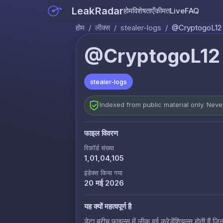
LeakRadar
होम
विशेषताएँ
कीमत
Live
FAQ
होम
/
लीक्स
/
stealer-logs
/
@CryptogoL12 
@CryptogoL12 
stealer-logs
Indexed from public material only. Nev
फाइल विवरण
रिकॉर्ड संख्या
1,01,04,105
इंडेक्स किया गया
20 मई 2026
यह क्यों महत्वपूर्ण है
डेटा ब्रीच फाइल्स में लीक हुई क्रेडेंशियल्स होती