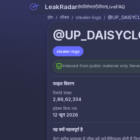
LeakRadar
होम
विशेषताएँ
कीमत
Live
FAQ
होम
/
लीक्स
/
stealer-logs
/
@UP_DAISYCL
@UP_DAISYCLO
stealer-logs
Indexed from public material only. Nev
फाइल विवरण
रिकॉर्ड संख्या
2,86,62,334
इंडेक्स किया गया
12 जून 2026
यह क्यों महत्वपूर्ण है
डेटा ब्रीच फाइल्स में लीक हुई क्रेडेंशियल्स होती