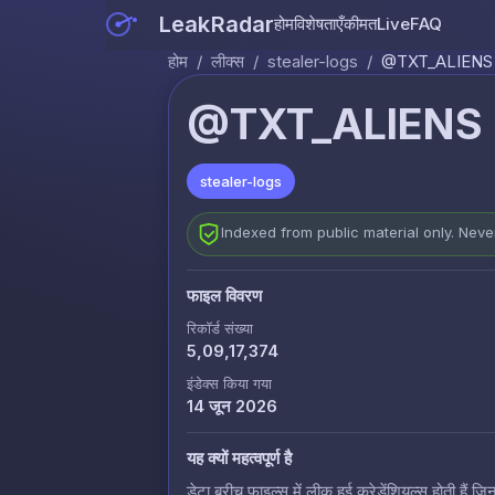
LeakRadar
होम
विशेषताएँ
कीमत
Live
FAQ
होम
/
लीक्स
/
stealer-logs
/
@TXT_ALIENS -
@TXT_ALIENS -
stealer-logs
Indexed from public material only. Nev
फाइल विवरण
रिकॉर्ड संख्या
5,09,17,374
इंडेक्स किया गया
14 जून 2026
यह क्यों महत्वपूर्ण है
डेटा ब्रीच फाइल्स में लीक हुई क्रेडेंशियल्स होती