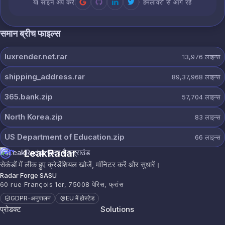
या साइन अप करें
· हमलावरों से आगे रहें
समान ब्रीच फाइल्स
luxrender.net.rar
13,976
लाइन्स
shipping_address.rar
89,37,968
लाइन्स
365.bank.zip
57,704
लाइन्स
North Korea.zip
83
लाइन्स
US Department of Education.zip
66
लाइन्स
LeakRadar
सेकंडों में लीक हुए क्रेडेंशियल खोजें, मॉनिटर करें और सुधारें।
Radar Forge SASU
60 rue François 1er, 75008 पेरिस, फ्रांस
GDPR-अनुपालन
EU में होस्टेड
प्रोडक्ट
Solutions