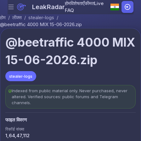
होम
विशेषताएँ
कीमत
Live
LeakRadar
Menu
Skip to content
FAQ
होम
/
लीक्स
/
stealer-logs
/
@beetraffic 4000 MIX 15-06-2026.zip
@beetraffic 4000 MIX
15-06-2026.zip
stealer-logs
Indexed from public material only. Never purchased, never
altered. Verified sources: public forums and Telegram
channels.
फाइल विवरण
रिकॉर्ड संख्या
1,64,47,112