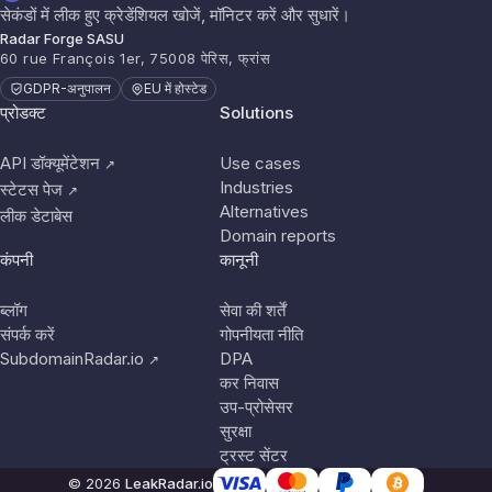
सेकंडों में लीक हुए क्रेडेंशियल खोजें, मॉनिटर करें और सुधारें।
Radar Forge SASU
60 rue François 1er, 75008 पेरिस, फ्रांस
GDPR-अनुपालन
EU में होस्टेड
प्रोडक्ट
Solutions
API डॉक्यूमेंटेशन
Use cases
↗
Industries
स्टेटस पेज
↗
Alternatives
लीक डेटाबेस
Domain reports
कंपनी
कानूनी
ब्लॉग
सेवा की शर्तें
संपर्क करें
गोपनीयता नीति
SubdomainRadar.io
DPA
↗
कर निवास
उप-प्रोसेसर
सुरक्षा
ट्रस्ट सेंटर
© 2026
LeakRadar.io