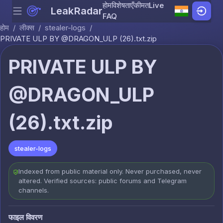
होम
विशेषताएँ
कीमत
Live
LeakRadar
Menu
Skip to content
FAQ
होम
/
लीक्स
/
stealer-logs
/
PRIVATE ULP BY @DRAGON_ULP (26).txt.zip
PRIVATE ULP BY
@DRAGON_ULP
(26).txt.zip
stealer-logs
Indexed from public material only. Never purchased, never
altered. Verified sources: public forums and Telegram
channels.
फाइल विवरण