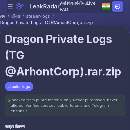
होम
विशेषताएँ
कीमत
Live
LeakRadar
Menu
Skip to content
FAQ
होम
/
लीक्स
/
stealer-logs
/
Dragon Private Logs (TG @ArhontCorp).rar.zip
Dragon Private Logs
(TG
@ArhontCorp).rar.zip
stealer-logs
Indexed from public material only. Never purchased, never
altered. Verified sources: public forums and Telegram
channels.
फाइल विवरण