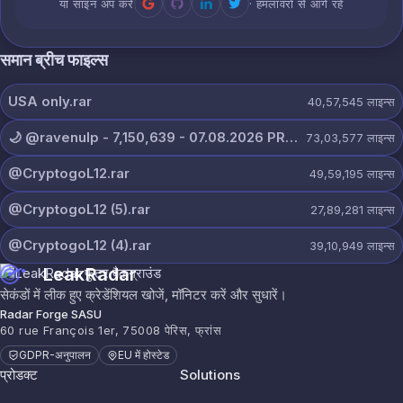
या साइन अप करें
· हमलावरों से आगे रहें
समान ब्रीच फाइल्स
USA only.rar
40,57,545
लाइन्स
🌙 @ravenulp - 7,150,639 - 07.08.2026 PRIVATE.txt
73,03,577
लाइन्स
@CryptogoL12.rar
49,59,195
लाइन्स
@CryptogoL12 (5).rar
27,89,281
लाइन्स
@CryptogoL12 (4).rar
39,10,949
लाइन्स
LeakRadar
सेकंडों में लीक हुए क्रेडेंशियल खोजें, मॉनिटर करें और सुधारें।
Radar Forge SASU
60 rue François 1er, 75008 पेरिस, फ्रांस
GDPR-अनुपालन
EU में होस्टेड
प्रोडक्ट
Solutions